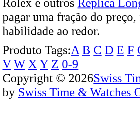
Rolex e outros
Réplica Lon
pagar uma fração do preço,
habilidade ao redor.
Produto Tags:
A
B
C
D
E
F
V
W
X
Y
Z
0-9
Copyright © 2026
Swiss Ti
by
Swiss Time & Watches 