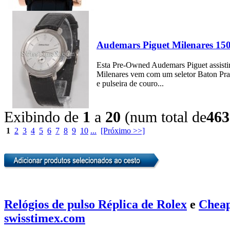
Audemars Piguet Milenares 1
Esta Pre-Owned Audemars Piguet assistir 
Milenares vem com um seletor Baton Prat
e pulseira de couro...
Exibindo de
1
a
20
(num total de
463
1
2
3
4
5
6
7
8
9
10
...
[Próximo >>]
Relógios de pulso Réplica de Rolex
e
Cheap
swisstimex.com