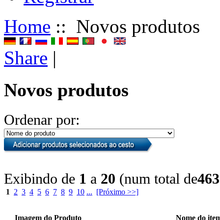
Home
:: Novos produtos
Share
|
Novos produtos
Ordenar por:
Exibindo de
1
a
20
(num total de
463
1
2
3
4
5
6
7
8
9
10
...
[Próximo >>]
Imagem do Produto
Nome do ite