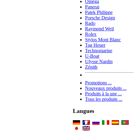
Oméga
Panerai
Patek Philippe
Porsche Design
Rado
Raymond Weil
Rolex
Stylos Mont Blanc
Tag Heuer
Technomarine
U-Boat
Ulysse Nardin
Zénith
Promotions ...
Nouveaux produits ...
Produits à la une ...
Tous les produits ...
Langues