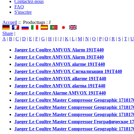
Contactez-nous
FAQ
S'inscrire
Accueil
:: Producttags : J
Share
|
A
|
B
|
C
|
D
|
E
|
F
|
G
|
H
|
I
|
J
|
K
|
L
|
M
|
N
|
O
|
P
|
Q
|
R
|
S
|
T
|
U
Jaeger Le Coultre AMVOX Alarm 191T440
Jaeger Le Coultre AMVOX Alarm 191T440
Jaeger Le Coultre AMVOX alarme 191T440
Jaeger Le Coultre AMVOX Сигнализация 191T440
Jaeger Le Coultre AMVOX allarme 191T440
Jaeger Le Coultre AMVOX alarma 191T440
Jaeger Le Coultre Alarme AMVOX 191T440
Jaeger Le Coultre Master Compressor Geographic 171817
Jaeger Le Coultre Master Compressor Geographic 171817
Jaeger Le Coultre Master Compressor Geographic 171817
Jaeger Le Coultre Master Compressor Географическое 1
Jaeger Le Coultre Master Compressor Geographic 171817