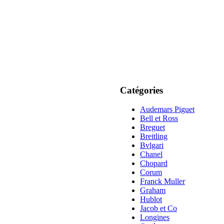
Catégories
Audemars Piguet
Bell et Ross
Breguet
Breitling
Bvlgari
Chanel
Chopard
Corum
Franck Muller
Graham
Hublot
Jacob et Co
Longines