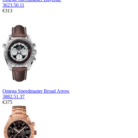
3623.50.11
€313
Omega Speedmaster Broad Arrow
3882.51.37
€375