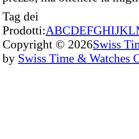
Tag dei
Prodotti:
A
B
C
D
E
F
G
H
I
J
K
L
Copyright © 2026
Swiss Ti
by
Swiss Time & Watches 