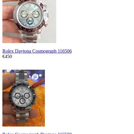
Rolex Daytona Cosmograph 116506
€450