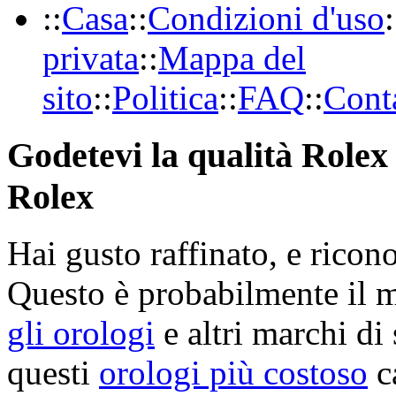
::
Casa
::
Condizioni d'uso
:
privata
::
Mappa del
sito
::
Politica
::
FAQ
::
Conta
Godetevi la qualità Rolex 
Rolex
Hai gusto raffinato, e ricon
Questo è probabilmente il 
gli orologi
e altri marchi di 
questi
orologi più costoso
ca