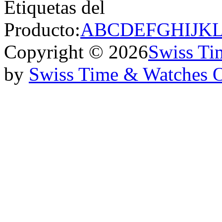
Etiquetas del
Producto:
A
B
C
D
E
F
G
H
I
J
K
Copyright © 2026
Swiss Ti
by
Swiss Time & Watches 