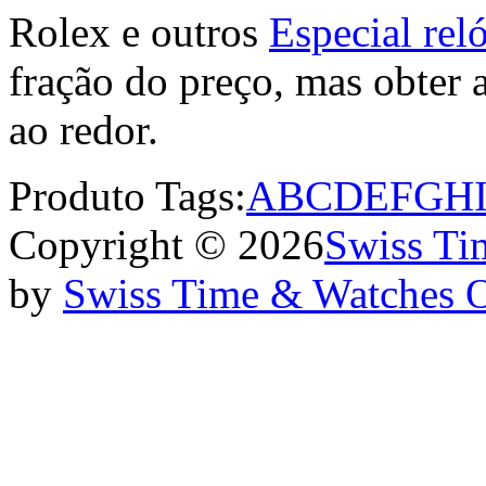
Rolex e outros
Especial rel
fração do preço, mas obter 
ao redor.
Produto Tags:
A
B
C
D
E
F
G
H
Copyright © 2026
Swiss Ti
by
Swiss Time & Watches 