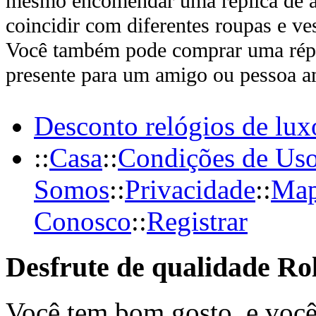
mesmo encomendar uma réplica de al
coincidir com diferentes roupas e ves
Você também pode comprar uma rép
presente para um amigo ou pessoa a
Desconto relógios de lux
::
Casa
::
Condições de Us
Somos
::
Privacidade
::
Map
Conosco
::
Registrar
Desfrute de qualidade Ro
Você tem bom gosto, e voc