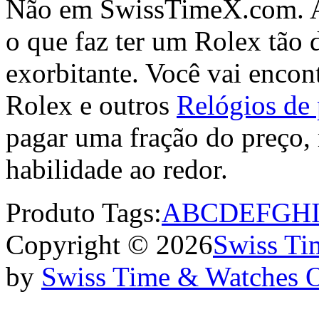
Não em SwissTimeX.com. Aq
o que faz ter um Rolex tão 
exorbitante. Você vai encont
Rolex e outros
Relógios de 
pagar uma fração do preço,
habilidade ao redor.
Produto Tags:
A
B
C
D
E
F
G
H
Copyright © 2026
Swiss Ti
by
Swiss Time & Watches 