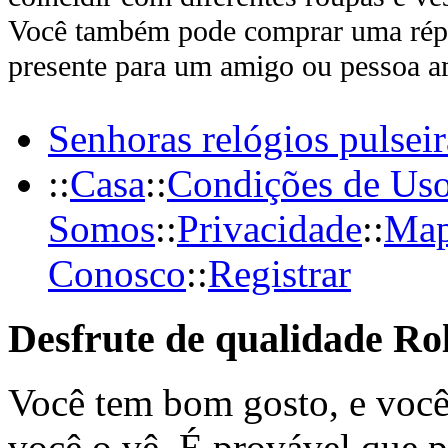
Você também pode comprar uma rép
presente para um amigo ou pessoa a
Senhoras relógios pulsei
::
Casa
::
Condições de Us
Somos
::
Privacidade
::
Map
Conosco
::
Registrar
Desfrute de qualidade Ro
Você tem bom gosto, e voc
você o vê. É provável que p