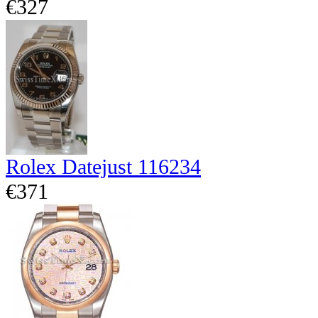
€327
Rolex Datejust 116234
€371