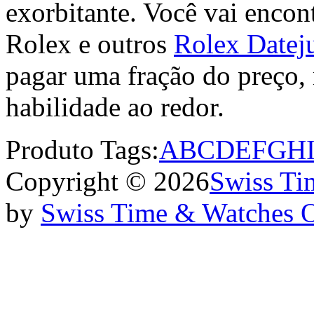
exorbitante. Você vai encont
Rolex e outros
Rolex Datej
pagar uma fração do preço,
habilidade ao redor.
Produto Tags:
A
B
C
D
E
F
G
H
Copyright © 2026
Swiss Ti
by
Swiss Time & Watches 