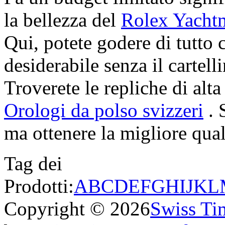
la bellezza del
Rolex Yacht
Qui, potete godere di tutto 
desiderabile senza il cartell
Troverete le repliche di alta
Orologi da polso svizzeri
. 
ma ottenere la migliore quali
Tag dei
Prodotti:
A
B
C
D
E
F
G
H
I
J
K
L
Copyright © 2026
Swiss Ti