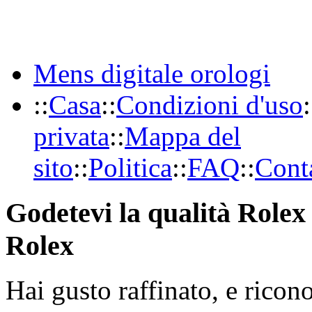
Mens digitale orologi
::
Casa
::
Condizioni d'uso
:
privata
::
Mappa del
sito
::
Politica
::
FAQ
::
Conta
Godetevi la qualità Rolex 
Rolex
Hai gusto raffinato, e ricon