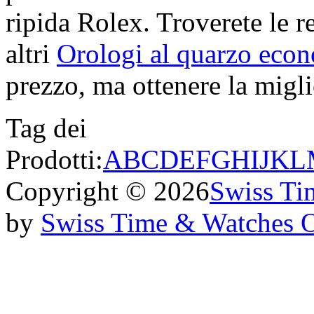
ripida Rolex. Troverete le re
altri
Orologi al quarzo eco
prezzo, ma ottenere la miglio
Tag dei
Prodotti:
A
B
C
D
E
F
G
H
I
J
K
L
Copyright © 2026
Swiss Ti
by
Swiss Time & Watches 