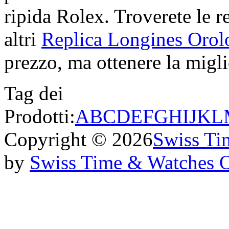
ripida Rolex. Troverete le re
altri
Replica Longines Orol
prezzo, ma ottenere la miglio
Tag dei
Prodotti:
A
B
C
D
E
F
G
H
I
J
K
L
Copyright © 2026
Swiss Ti
by
Swiss Time & Watches 