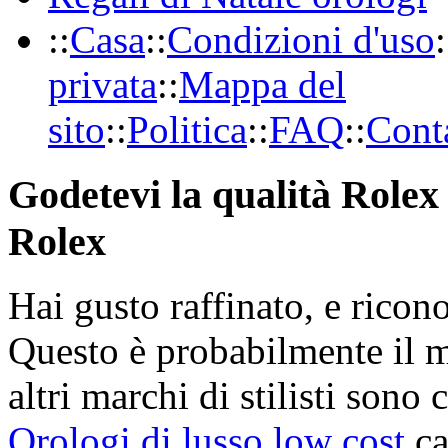
::
Casa
::
Condizioni d'uso
:
privata
::
Mappa del
sito
::
Politica
::
FAQ
::
Conta
Godetevi la qualità Rolex 
Rolex
Hai gusto raffinato, e ricon
Questo è probabilmente il 
altri marchi di stilisti sono 
Orologi di lusso low cost
ca