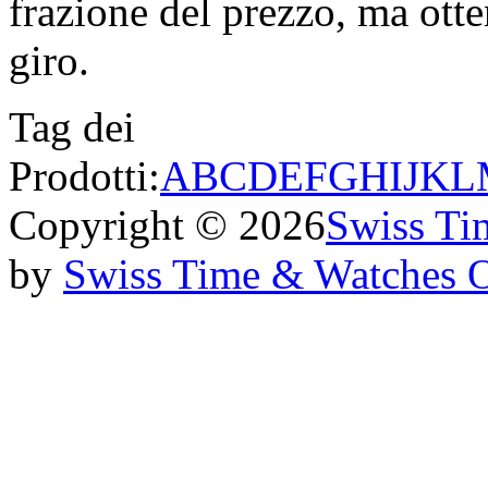
frazione del prezzo, ma otten
giro.
Tag dei
Prodotti:
A
B
C
D
E
F
G
H
I
J
K
L
Copyright © 2026
Swiss Ti
by
Swiss Time & Watches 