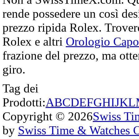
rende possedere un così desi
prezzo ripida Rolex. Troveret
Rolex e altri
Orologio Cap
frazione del prezzo, ma otten
giro.
Tag dei
Prodotti:
A
B
C
D
E
F
G
H
I
J
K
L
Copyright © 2026
Swiss Ti
by
Swiss Time & Watches 