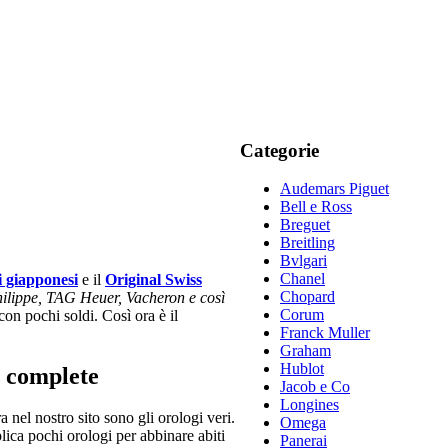
Categorie
Audemars Piguet
Bell e Ross
Breguet
Breitling
Bvlgari
Chanel
i giapponesi
e il
Original Swiss
Chopard
hilippe, TAG Heuer, Vacheron e così
Corum
con pochi soldi. Così ora è il
Franck Muller
Graham
Hublot
ni complete
Jacob e Co
Longines
nel nostro sito sono gli orologi veri.
Omega
eplica pochi orologi per abbinare abiti
Panerai