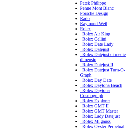
Patek Philippe
Penne Mont Blanc
Porsche Design
Rado
Raymond Weil
Rolex
Rolex Air King
Rolex Cellini
Rolex Date Lady
Rolex Datejust
Rolex Datejust di medie
dimensio
Rolex Datejust II
Rolex Datejust Turn-O-
Graph
Rolex Day Date
Rolex Daytona Beach
Rolex Daytona
Cosmograph
Rolex Explorer
Rolex GMT II
Rolex GMT Master
Rolex Lady Datejust
Rolex Milgauss
Rolex Oyster Perpetual