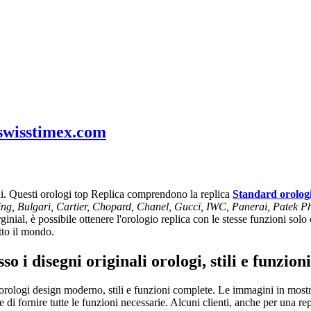
swisstimex.com
nni. Questi orologi top Replica comprendono la replica
Standard orolog
ling, Bulgari, Cartier, Chopard, Chanel, Gucci, IWC, Panerai, Patek P
inial, è possibile ottenere l'orologio replica con le stesse funzioni solo 
tto il mondo.
o i disegni originali orologi, stili e funzio
rologi design moderno, stili e funzioni complete. Le immagini in mostra 
le e di fornire tutte le funzioni necessarie. Alcuni clienti, anche per una r