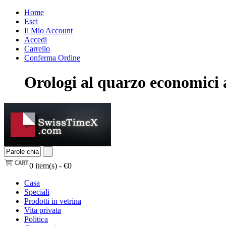
Home
Esci
Il Mio Account
Accedi
Carrello
Conferma Ordine
Orologi al quarzo economici a
0
item(s) -
€0
Casa
Speciali
Prodotti in vetrina
Vita privata
Politica