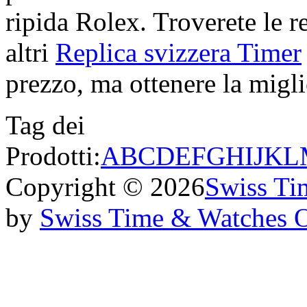
ripida Rolex. Troverete le re
altri
Replica svizzera Timer
prezzo, ma ottenere la miglio
Tag dei
Prodotti:
A
B
C
D
E
F
G
H
I
J
K
L
Copyright © 2026
Swiss Ti
by
Swiss Time & Watches 