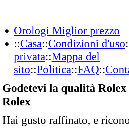
Orologi Miglior prezzo
::
Casa
::
Condizioni d'uso
:
privata
::
Mappa del
sito
::
Politica
::
FAQ
::
Conta
Godetevi la qualità Rolex 
Rolex
Hai gusto raffinato, e ricon