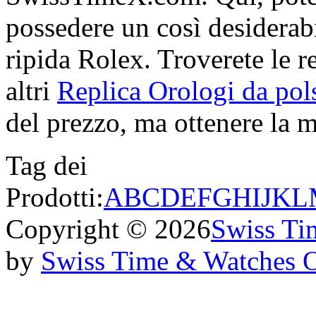
possedere un così desiderabi
ripida Rolex. Troverete le re
altri
Replica Orologi da pols
del prezzo, ma ottenere la mi
Tag dei
Prodotti:
A
B
C
D
E
F
G
H
I
J
K
L
Copyright © 2026
Swiss Ti
by
Swiss Time & Watches 