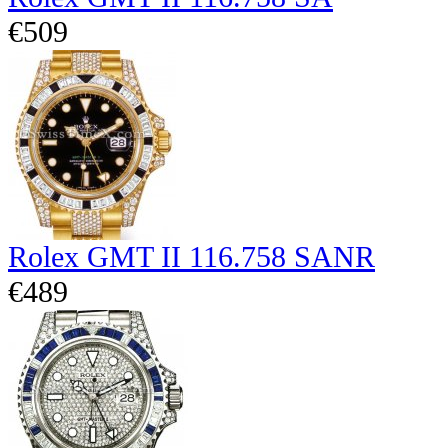
€509
Rolex GMT II 116.758 SANR
€489