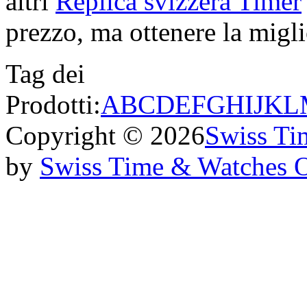
altri
Replica svizzera Timer
prezzo, ma ottenere la miglio
Tag dei
Prodotti:
A
B
C
D
E
F
G
H
I
J
K
L
Copyright © 2026
Swiss Ti
by
Swiss Time & Watches 