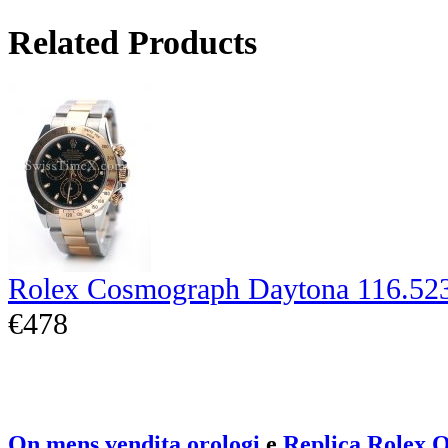
Related Products
Rolex Cosmograph Daytona 116.52
€478
On mens vendita orologi
e
Replica Rolex O