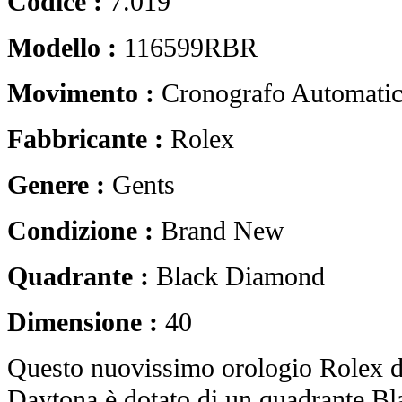
Codice :
7.019
Modello :
116599RBR
Movimento :
Cronografo Automati
Fabbricante :
Rolex
Genere :
Gents
Condizione :
Brand New
Quadrante :
Black Diamond
Dimensione :
40
Questo nuovissimo orologio Rolex
Daytona è dotato di un quadrante B