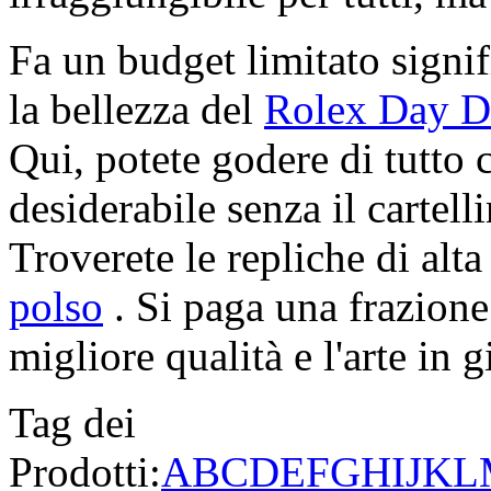
Fa un budget limitato signif
la bellezza del
Rolex Day D
Qui, potete godere di tutto 
desiderabile senza il cartell
Troverete le repliche di alta
polso
. Si paga una frazione
migliore qualità e l'arte in g
Tag dei
Prodotti:
A
B
C
D
E
F
G
H
I
J
K
L