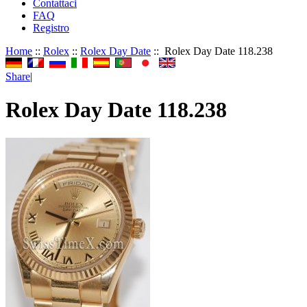
Contattaci
FAQ
Registro
Home
::
Rolex
::
Rolex Day Date
:: Rolex Day Date 118.238
Share
|
Rolex Day Date 118.238