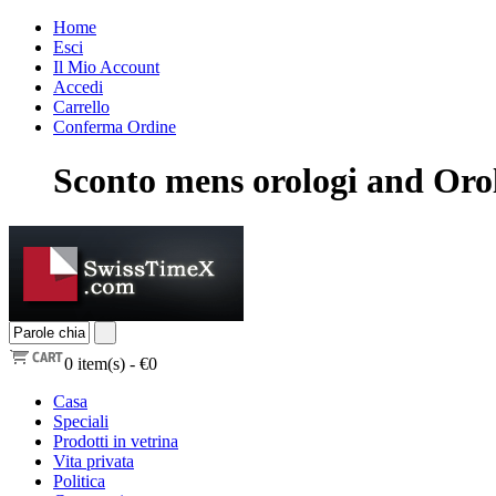
Home
Esci
Il Mio Account
Accedi
Carrello
Conferma Ordine
Sconto mens orologi and Orol
0
item(s) -
€0
Casa
Speciali
Prodotti in vetrina
Vita privata
Politica