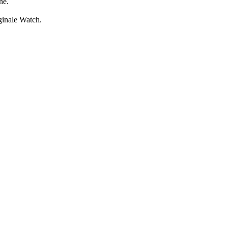
ne.
iginale Watch.