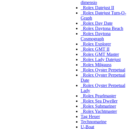
dimensio
Rolex Datejust II
Rolex Datejust Turn-O-
Graph
Rolex Day Date
Rolex Daytona Beach
Rolex Daytona
Cosmograph
Rolex Explorer
Rolex GMT II
Rolex GMT Master
Rolex Lady Datejust
Rolex Milgauss
Rolex Oyster Perpetual
Rolex Oyster Perpetual
Date
Rolex Oyster Perpetual
Lady
Rolex Pearlmaster
Rolex Sea Dweller
Rolex Submariner
Rolex Yachtmaster
Tag Heuer
Technomarine
U-Boat