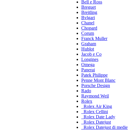
Bell e Ross
Breguet
Breitling
Bvlgari
Chanel
Chopard
Corum
Franck Muller
Graham
Hublot
Jacob e Co
Longines
Omega
Panerai
Patek Philippe
Penne Mont Blanc
Porsche Design
Rado
Raymond Weil
Rolex
Rolex Air King
Rolex Cellini
Rolex Date Lady
Rolex Datejust
Rolex Datejust di medie