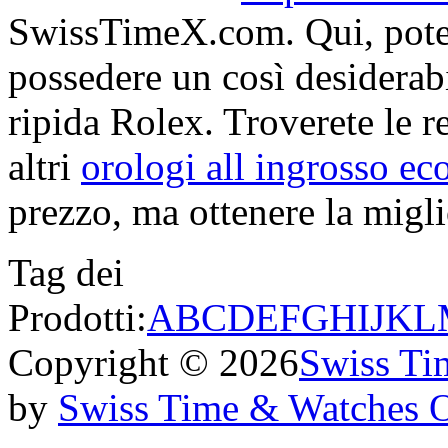
SwissTimeX.com. Qui, potet
possedere un così desiderabi
ripida Rolex. Troverete le re
altri
orologi all ingrosso e
prezzo, ma ottenere la miglio
Tag dei
Prodotti:
A
B
C
D
E
F
G
H
I
J
K
L
Copyright © 2026
Swiss Ti
by
Swiss Time & Watches 