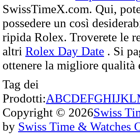
SwissTimeX.com. Qui, potet
possedere un così desiderabi
ripida Rolex. Troverete le re
altri
Rolex Day Date
. Si pa
ottenere la migliore qualità e
Tag dei
Prodotti:
A
B
C
D
E
F
G
H
I
J
K
L
Copyright © 2026
Swiss Ti
by
Swiss Time & Watches 