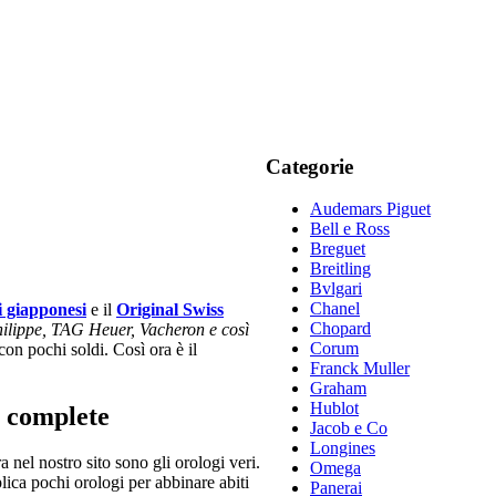
Categorie
Audemars Piguet
Bell e Ross
Breguet
Breitling
Bvlgari
Chanel
i giapponesi
e il
Original Swiss
Chopard
hilippe, TAG Heuer, Vacheron e così
Corum
con pochi soldi. Così ora è il
Franck Muller
Graham
Hublot
ni complete
Jacob e Co
Longines
nel nostro sito sono gli orologi veri.
Omega
eplica pochi orologi per abbinare abiti
Panerai