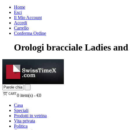
Home
Esci
Il Mio Account
Accedi
Carrello
Conferma Ordine
Orologi bracciale Ladies and
0
item(s) -
€0
Casa
Speciali
Prodotti in vetrina
Vita privata
Politica