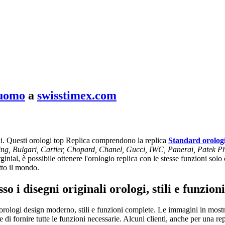
 uomo
a
swisstimex.com
nni. Questi orologi top Replica comprendono la replica
Standard orolog
ling, Bulgari, Cartier, Chopard, Chanel, Gucci, IWC, Panerai, Patek P
inial, è possibile ottenere l'orologio replica con le stesse funzioni solo 
tto il mondo.
o i disegni originali orologi, stili e funzio
rologi design moderno, stili e funzioni complete. Le immagini in mostra 
le e di fornire tutte le funzioni necessarie. Alcuni clienti, anche per una r