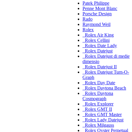
Patek Philippe
Penne Mont Blanc
Porsche Design
Rado
Raymond Weil
Rolex
Rolex Air King
Rolex Cellini
Rolex Date Lady
Rolex Datejust
Rolex Datejust di medie
dimensio
Rolex Datejust II
Rolex Datejust Turn-O-
Graph
Rolex Day Date
Rolex Daytona Beach
Rolex Daytona
Cosmograph
Rolex Explorer
Rolex GMT II
Rolex GMT Master
Rolex Lady Datejust
Rolex Milgauss
Rolex Oyster Perpetual