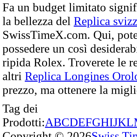
Fa un budget limitato signif
la bellezza del
Replica sviz
SwissTimeX.com. Qui, potet
possedere un così desiderabi
ripida Rolex. Troverete le re
altri
Replica Longines Orol
prezzo, ma ottenere la miglio
Tag dei
Prodotti:
A
B
C
D
E
F
G
H
I
J
K
L
Copyright © 2026
Swiss Ti