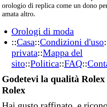
orologio di replica come un dono per
amata altro.
Orologi di moda
::
Casa
::
Condizioni d'uso
:
privata
::
Mappa del
sito
::
Politica
::
FAQ
::
Conta
Godetevi la qualità Rolex 
Rolex
Hai gusto raffinato, e ricon