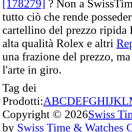
[178279]
? Non a SwissTime
tutto ciò che rende posseder
cartellino del prezzo ripida
alta qualità Rolex e altri
Rep
una frazione del prezzo, ma 
l'arte in giro.
Tag dei
Prodotti:
A
B
C
D
E
F
G
H
I
J
K
L
Copyright © 2026
Swiss Ti
by
Swiss Time & Watches 