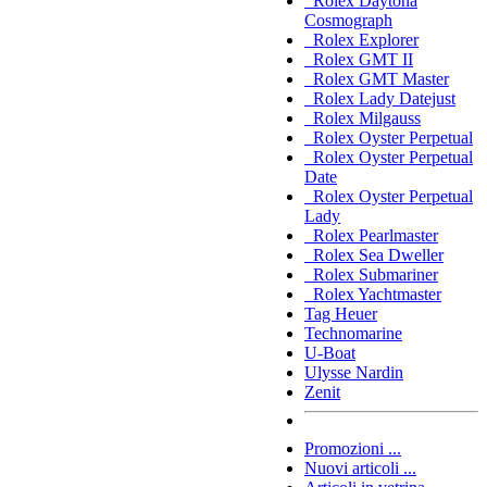
Rolex Daytona
Cosmograph
Rolex Explorer
Rolex GMT II
Rolex GMT Master
Rolex Lady Datejust
Rolex Milgauss
Rolex Oyster Perpetual
Rolex Oyster Perpetual
Date
Rolex Oyster Perpetual
Lady
Rolex Pearlmaster
Rolex Sea Dweller
Rolex Submariner
Rolex Yachtmaster
Tag Heuer
Technomarine
U-Boat
Ulysse Nardin
Zenit
Promozioni ...
Nuovi articoli ...