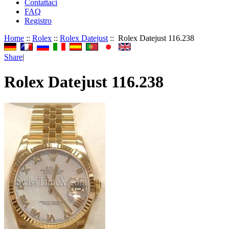
Contattaci
FAQ
Registro
Home
::
Rolex
::
Rolex Datejust
:: Rolex Datejust 116.238
Share
|
Rolex Datejust 116.238