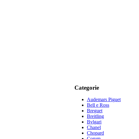
Categorie
Audemars Piguet
Bell e Ross
Breguet
Breitling
Bvlgari
Chanel
Chopard
Corum