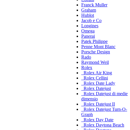
Franck Muller
Graham
Hublot
Jacob e Co
Longines
Omega
Panerai
Patek Philippe
Penne Mont Blanc
Porsche Design
Rado
Raymond Weil
Rolex
Rolex Air King
Rolex Cellini
Rolex Date Lady
Rolex Datejust
Rolex Datejust di medie
dimensio
Rolex Datejust II
Rolex Datejust Turn-O-
Graph
Rolex Day Date
Rolex Daytona Beach