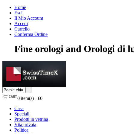
Home
Esci
Il Mio Account
Accedi
Carrello
Conferma Ordine
Fine orologi and Orologi di l
0
item(s) -
€0
Casa
Speciali
Prodotti in vetrina
Vita privata
Politica