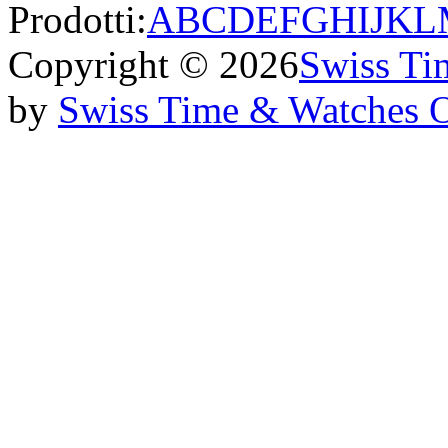
Prodotti:
A
B
C
D
E
F
G
H
I
J
K
L
Copyright © 2026
Swiss Ti
by
Swiss Time & Watches 