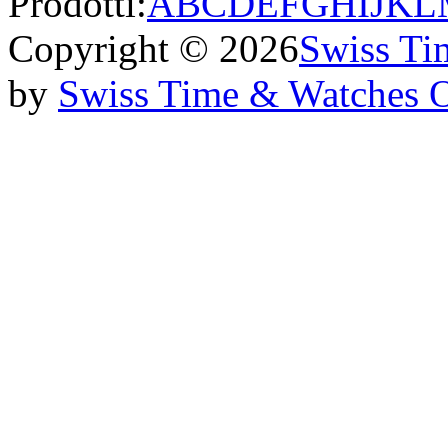
Prodotti:
A
B
C
D
E
F
G
H
I
J
K
L
Copyright © 2026
Swiss Ti
by
Swiss Time & Watches 