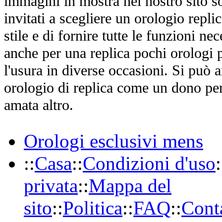
immagini in mostra nel nostro sito so
invitati a scegliere un orologio replica
stile e di fornire tutte le funzioni nec
anche per una replica pochi orologi p
l'usura in diverse occasioni. Si può 
orologio di replica come un dono per
amata altro.
Orologi esclusivi mens
::
Casa
::
Condizioni d'uso
:
privata
::
Mappa del
sito
::
Politica
::
FAQ
::
Conta