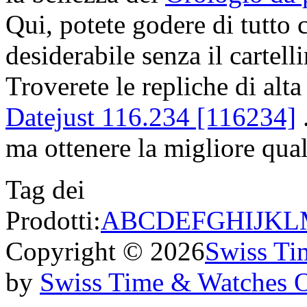
Qui, potete godere di tutto 
desiderabile senza il cartell
Troverete le repliche di alta
Datejust 116.234 [116234]
.
ma ottenere la migliore quali
Tag dei
Prodotti:
A
B
C
D
E
F
G
H
I
J
K
L
Copyright © 2026
Swiss Ti
by
Swiss Time & Watches 