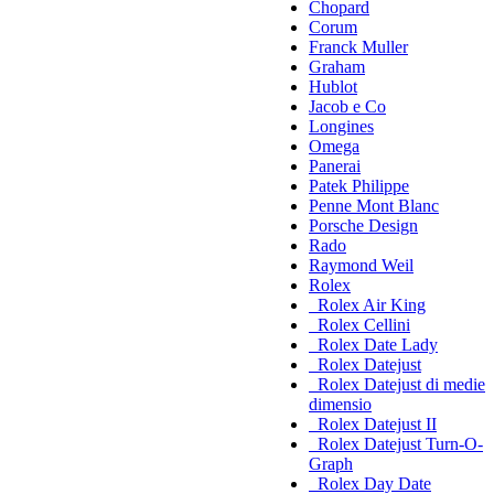
Chopard
Corum
Franck Muller
Graham
Hublot
Jacob e Co
Longines
Omega
Panerai
Patek Philippe
Penne Mont Blanc
Porsche Design
Rado
Raymond Weil
Rolex
Rolex Air King
Rolex Cellini
Rolex Date Lady
Rolex Datejust
Rolex Datejust di medie
dimensio
Rolex Datejust II
Rolex Datejust Turn-O-
Graph
Rolex Day Date