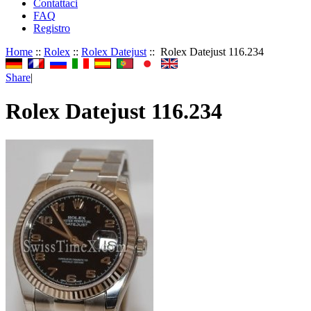
Contattaci
FAQ
Registro
Home
::
Rolex
::
Rolex Datejust
:: Rolex Datejust 116.234
Share
|
Rolex Datejust 116.234