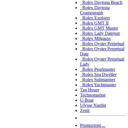
Rolex Daytona Beach
Rolex Daytona
Cosmograph
Rolex Explorer
Rolex GMT II
Rolex GMT Master
Rolex Lady Datejust
Rolex Milgauss
Rolex Oyster Perpetual
Rolex Oyster Perpetual
Date
Rolex Oyster Perpetual
Lady
Rolex Pearlmaster
Rolex Sea Dweller
Rolex Submariner
Rolex Yachtmaster
Tag Heuer
Technomarine
U-Boat
Ulysse Nardin
Zenit
Promozioni ...