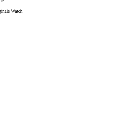
ne.
iginale Watch.