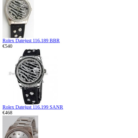
Rolex Datejust 116.189 BBR
€540
Rolex Datejust 116.199 SANR
€468