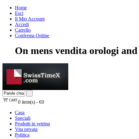
Home
Esci
Il Mio Account
Accedi
Carrello
Conferma Ordine
On mens vendita orologi and
0
item(s) -
€0
Casa
Speciali
Prodotti in vetrina
Vita privata
Politica