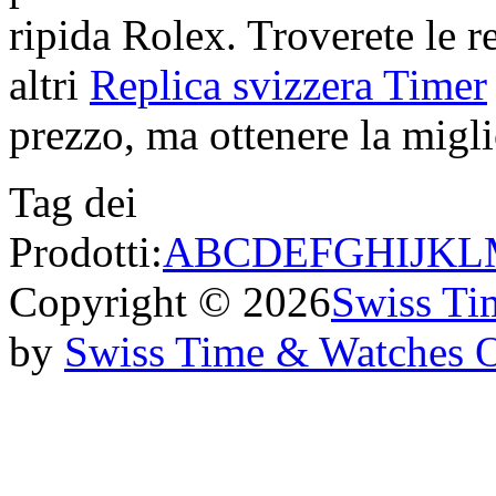
ripida Rolex. Troverete le re
altri
Replica svizzera Timer
prezzo, ma ottenere la miglio
Tag dei
Prodotti:
A
B
C
D
E
F
G
H
I
J
K
L
Copyright © 2026
Swiss Ti
by
Swiss Time & Watches 