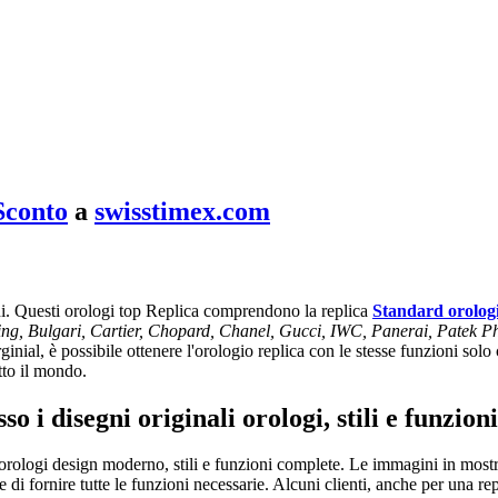
Sconto
a
swisstimex.com
nni. Questi orologi top Replica comprendono la replica
Standard orolog
ling, Bulgari, Cartier, Chopard, Chanel, Gucci, IWC, Panerai, Patek P
inial, è possibile ottenere l'orologio replica con le stesse funzioni solo 
tto il mondo.
o i disegni originali orologi, stili e funzio
rologi design moderno, stili e funzioni complete. Le immagini in mostra 
le e di fornire tutte le funzioni necessarie. Alcuni clienti, anche per una r