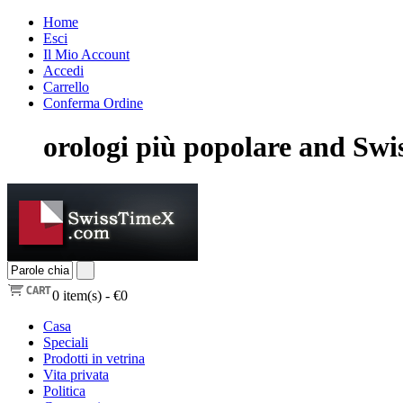
Home
Esci
Il Mio Account
Accedi
Carrello
Conferma Ordine
orologi più popolare and Swis
0
item(s) -
€0
Casa
Speciali
Prodotti in vetrina
Vita privata
Politica