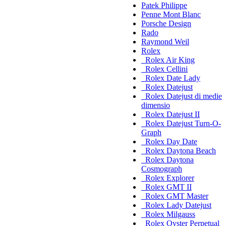
Patek Philippe
Penne Mont Blanc
Porsche Design
Rado
Raymond Weil
Rolex
Rolex Air King
Rolex Cellini
Rolex Date Lady
Rolex Datejust
Rolex Datejust di medie
dimensio
Rolex Datejust II
Rolex Datejust Turn-O-
Graph
Rolex Day Date
Rolex Daytona Beach
Rolex Daytona
Cosmograph
Rolex Explorer
Rolex GMT II
Rolex GMT Master
Rolex Lady Datejust
Rolex Milgauss
Rolex Oyster Perpetual