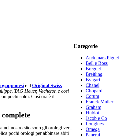
Categorie
Audemars Piguet
Bell e Ross
Breguet
Breitling
Bvlgari
Chanel
i giapponesi
e il
Original Swiss
Chopard
hilippe, TAG Heuer, Vacheron e così
Corum
con pochi soldi. Così ora è il
Franck Muller
Graham
Hublot
ni complete
Jacob e Co
Longines
nel nostro sito sono gli orologi veri.
Omega
eplica pochi orologi per abbinare abiti
Panerai