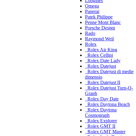
Longines
Omega
Panerai
Patek Philippe
Penne Mont Blanc
Porsche Design
Rado
Raymond Weil
Rolex
Rolex Air King
Rolex Cellini
Rolex Date Lady
Rolex Datejust
Rolex Datejust di medie
dimensio
Rolex Datejust II
Rolex Datejust Turn-O-
Graph
Rolex Day Date
Rolex Daytona Beach
Rolex Daytona
Cosmograph
Rolex Explorer
Rolex GMT II
Rolex GMT Master