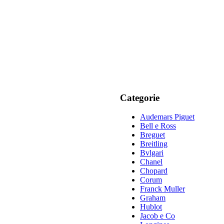
Categorie
Audemars Piguet
Bell e Ross
Breguet
Breitling
Bvlgari
Chanel
Chopard
Corum
Franck Muller
Graham
Hublot
Jacob e Co