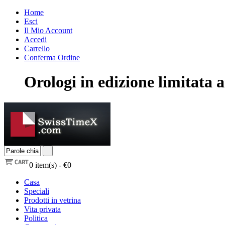
Home
Esci
Il Mio Account
Accedi
Carrello
Conferma Ordine
Orologi in edizione limitata
0
item(s) -
€0
Casa
Speciali
Prodotti in vetrina
Vita privata
Politica