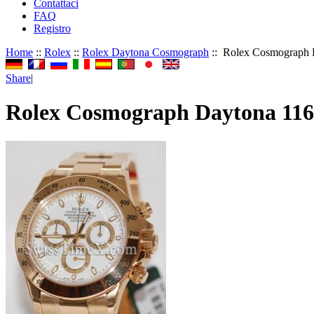
Contattaci
FAQ
Registro
Home
::
Rolex
::
Rolex Daytona Cosmograph
:: Rolex Cosmograph 
Share
|
Rolex Cosmograph Daytona 116