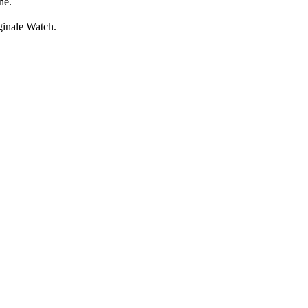
ne.
iginale Watch.