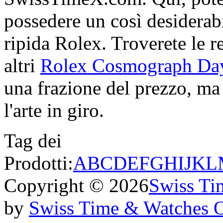
possedere un così desiderabi
ripida Rolex. Troverete le re
altri
Rolex Cosmograph Day
una frazione del prezzo, ma 
l'arte in giro.
Tag dei
Prodotti:
A
B
C
D
E
F
G
H
I
J
K
L
Copyright © 2026
Swiss Ti
by
Swiss Time & Watches 