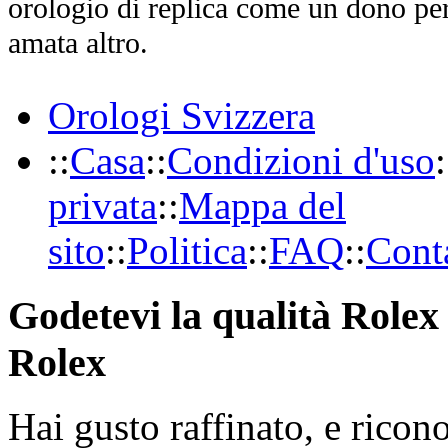
orologio di replica come un dono per
amata altro.
Orologi Svizzera
::
Casa
::
Condizioni d'uso
:
privata
::
Mappa del
sito
::
Politica
::
FAQ
::
Conta
Godetevi la qualità Rolex 
Rolex
Hai gusto raffinato, e ricon