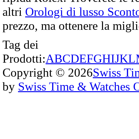
altri
Orologi di lusso Scont
prezzo, ma ottenere la miglio
Tag dei
Prodotti:
A
B
C
D
E
F
G
H
I
J
K
L
Copyright © 2026
Swiss Ti
by
Swiss Time & Watches 