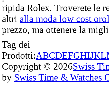
ripida Rolex. Troverete le re
altri
alla moda low cost oro
prezzo, ma ottenere la miglio
Tag dei
Prodotti:
A
B
C
D
E
F
G
H
I
J
K
L
Copyright © 2026
Swiss Ti
by
Swiss Time & Watches 