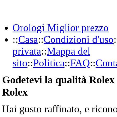
Orologi Miglior prezzo
::
Casa
::
Condizioni d'uso
:
privata
::
Mappa del
sito
::
Politica
::
FAQ
::
Conta
Godetevi la qualità Rolex 
Rolex
Hai gusto raffinato, e ricon