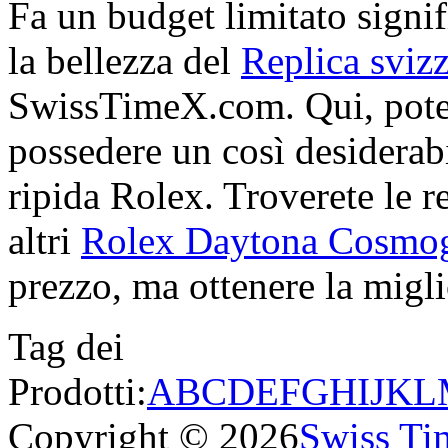
Fa un budget limitato signif
la bellezza del
Replica sviz
SwissTimeX.com. Qui, potet
possedere un così desiderabi
ripida Rolex. Troverete le re
altri
Rolex Daytona Cosmo
prezzo, ma ottenere la miglio
Tag dei
Prodotti:
A
B
C
D
E
F
G
H
I
J
K
L
Copyright © 2026
Swiss Ti