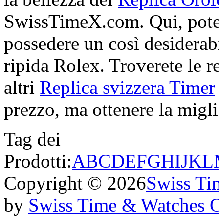
SwissTimeX.com. Qui, potet
possedere un così desiderabi
ripida Rolex. Troverete le re
altri
Replica svizzera Timer
prezzo, ma ottenere la miglio
Tag dei
Prodotti:
A
B
C
D
E
F
G
H
I
J
K
L
Copyright © 2026
Swiss Ti
by
Swiss Time & Watches 