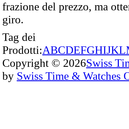
frazione del prezzo, ma otten
giro.
Tag dei
Prodotti:
A
B
C
D
E
F
G
H
I
J
K
L
Copyright © 2026
Swiss Ti
by
Swiss Time & Watches 