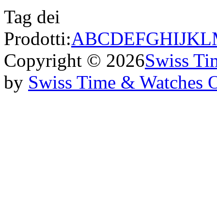
Tag dei
Prodotti:
A
B
C
D
E
F
G
H
I
J
K
L
Copyright © 2026
Swiss Ti
by
Swiss Time & Watches 