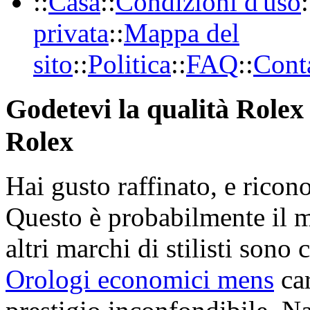
::
Casa
::
Condizioni d'uso
:
privata
::
Mappa del
sito
::
Politica
::
FAQ
::
Conta
Godetevi la qualità Rolex 
Rolex
Hai gusto raffinato, e ricon
Questo è probabilmente il 
altri marchi di stilisti sono 
Orologi economici mens
car