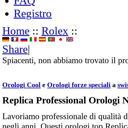
FAQ
Registro
Home
::
Rolex
::
Share
|
Spiacenti, non abbiamo trovato il pr
Orologi Cool
e
Orologi forze speciali
a
swi
Replica Professional Orologi 
Lavoriamo professionale di qualità di
negli anni. Questi orologi top Repli