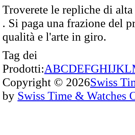
Troverete le repliche di alta
. Si paga una frazione del p
qualità e l'arte in giro.
Tag dei
Prodotti:
A
B
C
D
E
F
G
H
I
J
K
L
Copyright © 2026
Swiss Ti
by
Swiss Time & Watches 