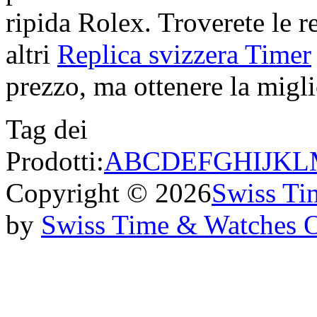
ripida Rolex. Troverete le re
altri
Replica svizzera Timer
prezzo, ma ottenere la miglio
Tag dei
Prodotti:
A
B
C
D
E
F
G
H
I
J
K
L
Copyright © 2026
Swiss Ti
by
Swiss Time & Watches 