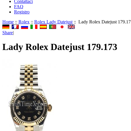
Contattaci
FAQ
Registro
Home
::
Rolex
::
Rolex Lady Datejust
:: Lady Rolex Datejust 179.1
Share
|
Lady Rolex Datejust 179.173