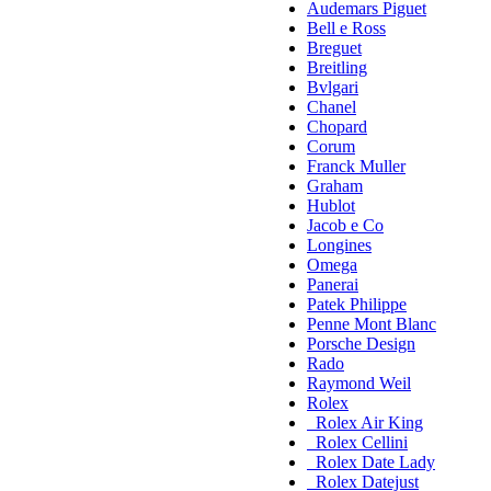
Audemars Piguet
Bell e Ross
Breguet
Breitling
Bvlgari
Chanel
Chopard
Corum
Franck Muller
Graham
Hublot
Jacob e Co
Longines
Omega
Panerai
Patek Philippe
Penne Mont Blanc
Porsche Design
Rado
Raymond Weil
Rolex
Rolex Air King
Rolex Cellini
Rolex Date Lady
Rolex Datejust