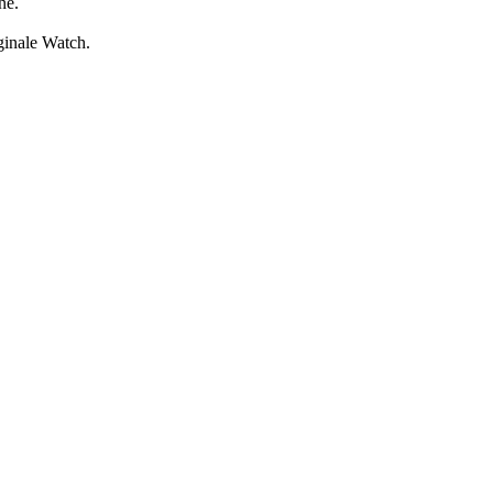
ne.
iginale Watch.