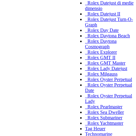
Rolex Datejust di medie
dimensio
Rolex Datejust II
Rolex Datejust Turn-O-
Graph
Rolex Day Date
Rolex Daytona Beach
Rolex Daytona
Cosmograph
Rolex Explorer
Rolex GMT II
Rolex GMT Master
Rolex Lady Datejust
Rolex Milgauss
Rolex Oyster Perpetual
Rolex Oyster Perpetual
Date
Rolex Oyster Perpetual
Lady
Rolex Pearlmaster
Rolex Sea Dweller
Rolex Submariner
Rolex Yachtmaster
Tag Heuer
Technomarine