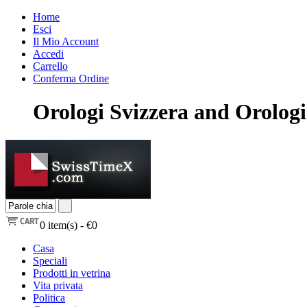
Home
Esci
Il Mio Account
Accedi
Carrello
Conferma Ordine
Orologi Svizzera and Orologi 
0
item(s) -
€0
Casa
Speciali
Prodotti in vetrina
Vita privata
Politica