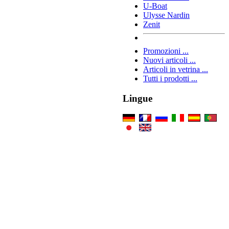
U-Boat
Ulysse Nardin
Zenit
Promozioni ...
Nuovi articoli ...
Articoli in vetrina ...
Tutti i prodotti ...
Lingue