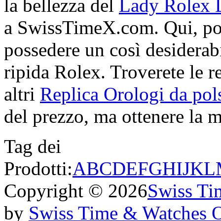
la bellezza del
Lady Rolex D
a SwissTimeX.com. Qui, pote
possedere un così desiderabi
ripida Rolex. Troverete le re
altri
Replica Orologi da pols
del prezzo, ma ottenere la mi
Tag dei
Prodotti:
A
B
C
D
E
F
G
H
I
J
K
L
Copyright © 2026
Swiss Ti
by
Swiss Time & Watches 