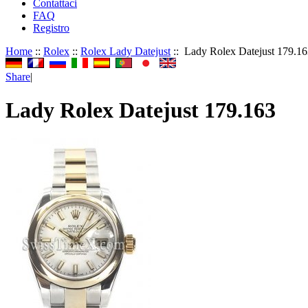
Contattaci
FAQ
Registro
Home
::
Rolex
::
Rolex Lady Datejust
:: Lady Rolex Datejust 179.1
Share
|
Lady Rolex Datejust 179.163