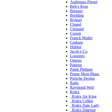
Audemars Piguet
Bell e Ross
Breguet
Breitling
Bvlgari
Chanel
Chopard
Corum
Franck Muller
Graham
Hublot
Jacob e Co
Longines
Omega
Panerai
Patek Philippe
Penne Mont Blanc
Porsche Design
Rado
Raymond Weil
Rolex
Rolex Air King
Rolex Cellini
Rolex Date Lady
Rolex Datejust