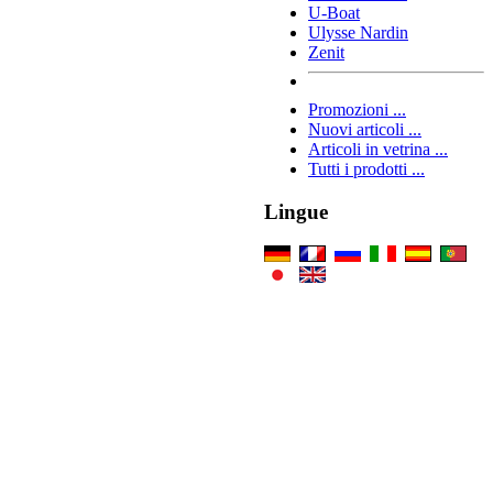
U-Boat
Ulysse Nardin
Zenit
Promozioni ...
Nuovi articoli ...
Articoli in vetrina ...
Tutti i prodotti ...
Lingue