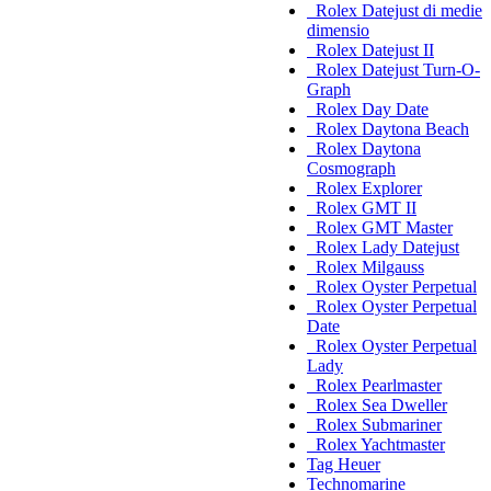
Rolex Datejust di medie
dimensio
Rolex Datejust II
Rolex Datejust Turn-O-
Graph
Rolex Day Date
Rolex Daytona Beach
Rolex Daytona
Cosmograph
Rolex Explorer
Rolex GMT II
Rolex GMT Master
Rolex Lady Datejust
Rolex Milgauss
Rolex Oyster Perpetual
Rolex Oyster Perpetual
Date
Rolex Oyster Perpetual
Lady
Rolex Pearlmaster
Rolex Sea Dweller
Rolex Submariner
Rolex Yachtmaster
Tag Heuer
Technomarine