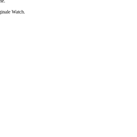
ne.
iginale Watch.