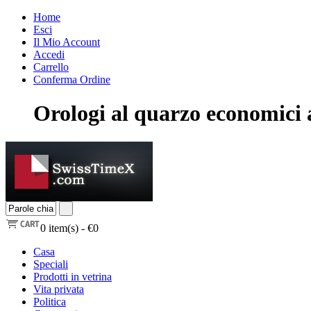
Home
Esci
Il Mio Account
Accedi
Carrello
Conferma Ordine
Orologi al quarzo economici 
0
item(s) -
€0
Casa
Speciali
Prodotti in vetrina
Vita privata
Politica