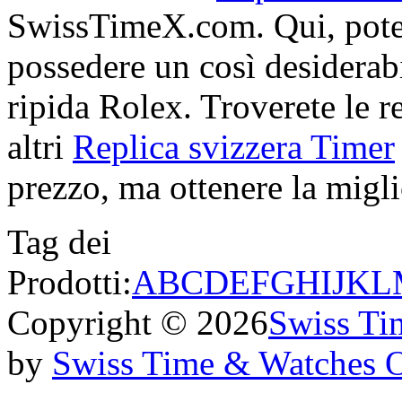
SwissTimeX.com. Qui, potet
possedere un così desiderabi
ripida Rolex. Troverete le re
altri
Replica svizzera Timer
prezzo, ma ottenere la miglio
Tag dei
Prodotti:
A
B
C
D
E
F
G
H
I
J
K
L
Copyright © 2026
Swiss Ti
by
Swiss Time & Watches 