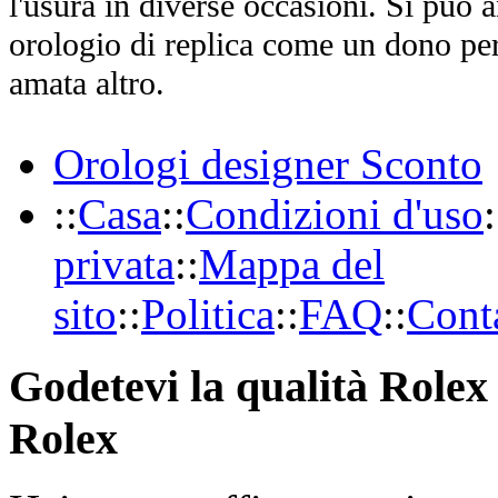
l'usura in diverse occasioni. Si può 
orologio di replica come un dono per
amata altro.
Orologi designer Sconto
::
Casa
::
Condizioni d'uso
:
privata
::
Mappa del
sito
::
Politica
::
FAQ
::
Conta
Godetevi la qualità Rolex 
Rolex