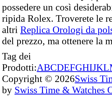
possedere un così desiderabi
ripida Rolex. Troverete le re
altri
Replica Orologi da pols
del prezzo, ma ottenere la mi
Tag dei
Prodotti:
A
B
C
D
E
F
G
H
I
J
K
L
Copyright © 2026
Swiss Ti
by
Swiss Time & Watches 