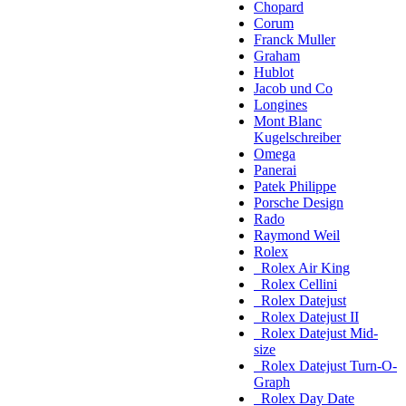
Chopard
Corum
Franck Muller
Graham
Hublot
Jacob und Co
Longines
Mont Blanc
Kugelschreiber
Omega
Panerai
Patek Philippe
Porsche Design
Rado
Raymond Weil
Rolex
Rolex Air King
Rolex Cellini
Rolex Datejust
Rolex Datejust II
Rolex Datejust Mid-
size
Rolex Datejust Turn-O-
Graph
Rolex Day Date