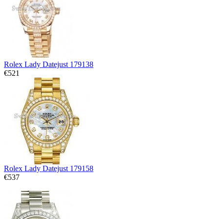
Rolex Lady Datejust 179138
€521
Rolex Lady Datejust 179158
€537