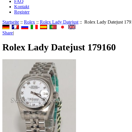
FAQ
Kontakt
Register
Startseite
::
Rolex
::
Rolex Lady Datejust
:: Rolex Lady Datejust 179
Share
|
Rolex Lady Datejust 179160