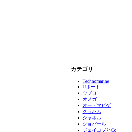
カテゴリ
Technomarine
Uボート
ウブロ
オメガ
オーデマピゲ
グラハム
シャネル
ショパール
ジェイコブとCo