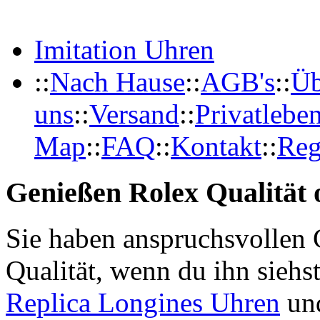
Imitation Uhren
::
Nach Hause
::
AGB's
::
Üb
uns
::
Versand
::
Privatlebe
Map
::
FAQ
::
Kontakt
::
Reg
Genießen Rolex Qualität o
Sie haben anspruchsvollen 
Qualität, wenn du ihn siehs
Replica Longines Uhren
und