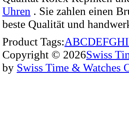
Uhren
. Sie zahlen einen Br
beste Qualität und handwe
Product Tags:
A
B
C
D
E
F
G
H
I
Copyright © 2026
Swiss Ti
by
Swiss Time & Watches 