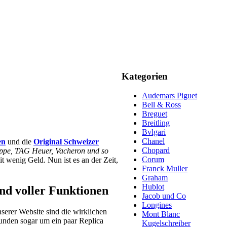
Kategorien
Audemars Piguet
Bell & Ross
Breguet
Breitling
Bvlgari
Chanel
en
und die
Original Schweizer
Chopard
lippe, TAG Heuer, Vacheron und so
Corum
 wenig Geld. Nun ist es an der Zeit,
Franck Muller
Graham
Hublot
und voller Funktionen
Jacob und Co
Longines
serer Website sind die wirklichen
Mont Blanc
Kunden sogar um ein paar Replica
Kugelschreiber