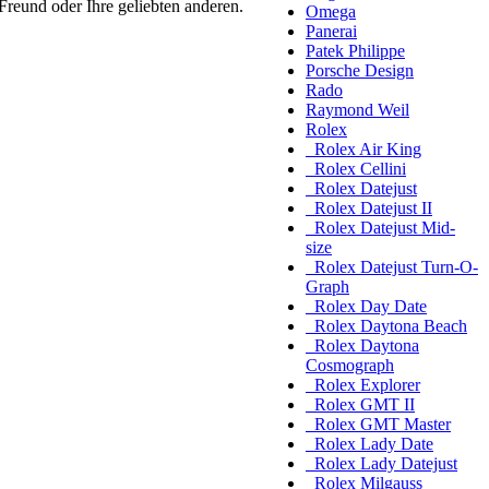
Freund oder Ihre geliebten anderen.
Omega
Panerai
Patek Philippe
Porsche Design
Rado
Raymond Weil
Rolex
Rolex Air King
Rolex Cellini
Rolex Datejust
Rolex Datejust II
Rolex Datejust Mid-
size
Rolex Datejust Turn-O-
Graph
Rolex Day Date
Rolex Daytona Beach
Rolex Daytona
Cosmograph
Rolex Explorer
Rolex GMT II
Rolex GMT Master
Rolex Lady Date
Rolex Lady Datejust
Rolex Milgauss