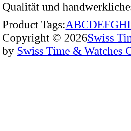
Qualität und handwerklich
Product Tags:
A
B
C
D
E
F
G
H
I
Copyright © 2026
Swiss Ti
by
Swiss Time & Watches 