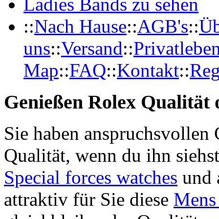
Ladies Bands zu sehen
::
Nach Hause
::
AGB's
::
Üb
uns
::
Versand
::
Privatlebe
Map
::
FAQ
::
Kontakt
::
Reg
Genießen Rolex Qualität o
Sie haben anspruchsvollen 
Qualität, wenn du ihn siehs
Special forces watches
und 
attraktiv für Sie diese
Mens 